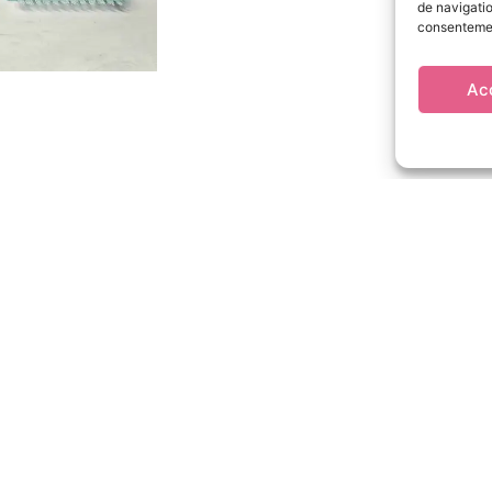
de navigatio
consentement
Ac
2 à 5€
10€