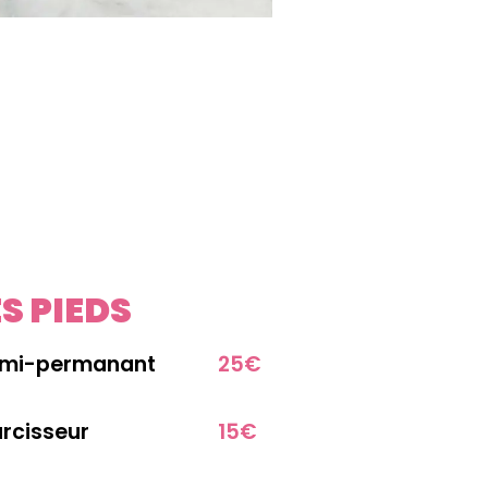
S PIEDS
semi-permanant
25€
urcisseur
15€