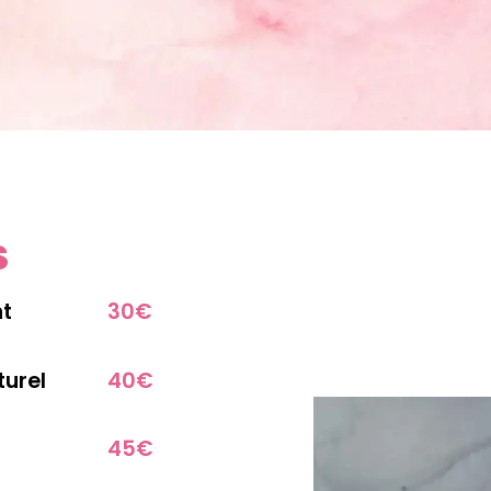
S
nt
30€
turel
40€
45€