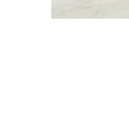
DÉCORATIONS
Nail art simple
En savoir plus ?
Nail art complexe