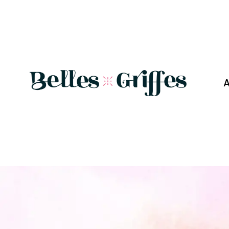
SERVICE
A
Un éventail de possibilités pour vos ongles