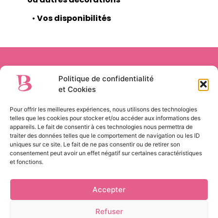
•
Vos disponibilités
Belles Griffes
, Saint-Remy-en-l’Eau, Oise (60)
Politique de confidentialité
et Cookies
Pour offrir les meilleures expériences, nous utilisons des technologies
telles que les cookies pour stocker et/ou accéder aux informations des
appareils. Le fait de consentir à ces technologies nous permettra de
Si vous avez la moindre question concernant
traiter des données telles que le comportement de navigation ou les ID
une prestation ou si vous avez déjà une petite
uniques sur ce site. Le fait de ne pas consentir ou de retirer son
idée de ce que vous souhaitez n’hésitez pas à
consentement peut avoir un effet négatif sur certaines caractéristiques
et fonctions.
me contacter !
Accepter
Refuser